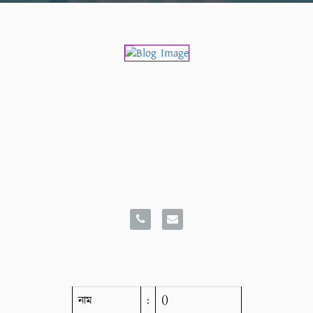
নাম
:
()