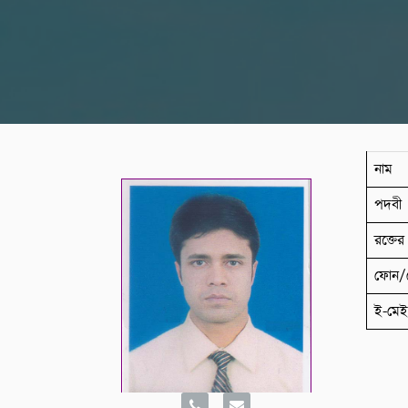
নাম
পদবী
রক্তের 
ফোন/
ই-মে