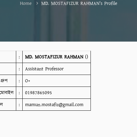
Home
MD. MOSTAFIZUR RAHMAN's Profile
:
MD. MOSTAFIZUR RAHMAN
()
:
Assistant Professor
গ্রুপ
:
O+
মোবাইল
:
01987865095
ইল
:
mamun.mostafiz@gmail.com