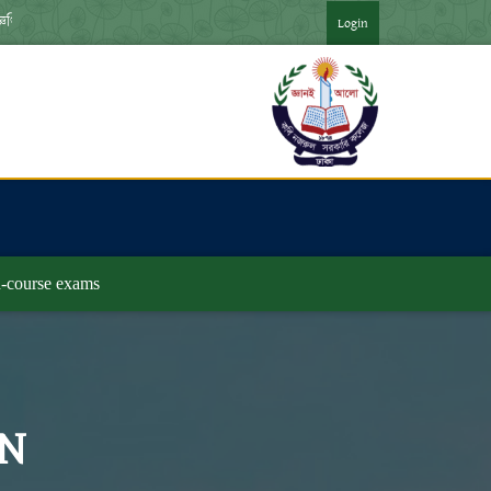
ি ***
*** জুলাই গণঅভ্যুত্থান দিবস -২০২৬ উপলক্ষে  আলোচনা সভা আয়
Login
in-course exams
N