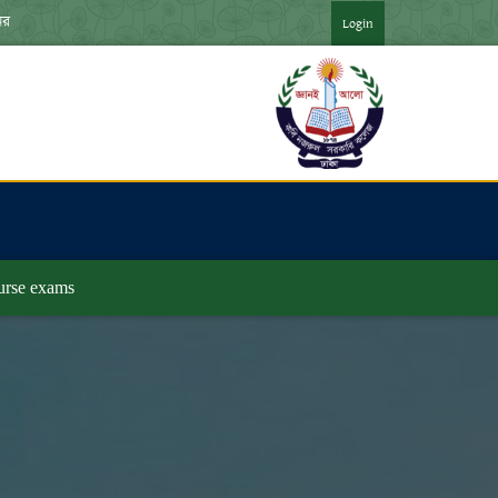
অনার্স ৪র্থ বর্ষ পরীক্ষার ফরমপূরণের বিজ্ঞপ্তি ***
Login
অভ্যুত্থান দিবস -২০২৬ উপলক্ষে  আলোচনা সভা আয়োজন করা হয়েছে ***
ভ্যুত্থান দিবস -২০২৬ উপলক্ষে  রচনা, কবিতা আবৃত্তি এবং  চিত্রাংকন প্রতিযোগিতা আয়ো
েণির একাডেমিক ক্যালেন্ডার (শিক্ষাবর্ষ:২০২৫-২৬) ***
্রাল ইউনিভার্সিটি প্রশাসনের উদ্যোগে  মত বিনিময় সভা অনুষ্ঠিত হবে। ***
ourse exams