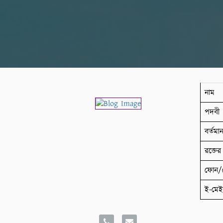
নাম
পদবী
বর্তম
রক্তের 
ফোন/
ই-মে