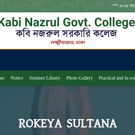
*** ২০২৪ সনের 
*** জুলাই গণ
*** জুলাই গণঅ
***
*** দ্বাদশ শ্র
*** ঢাকা সেন্ট
ine
Notice
Seminer Library
Photo Gallery
Practical and in-c
ROKEYA SULTANA