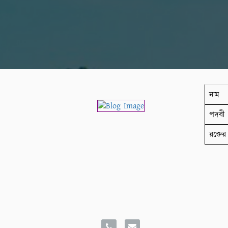
নাম
পদবী
রক্তের 