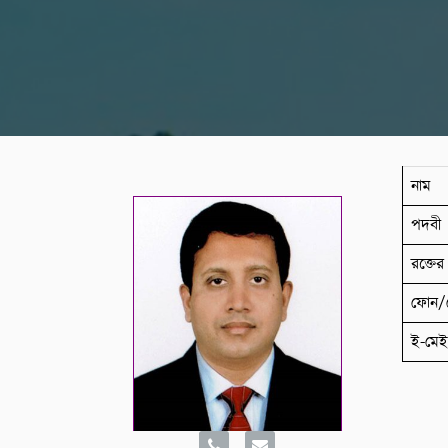
নাম
পদবী
রক্তের 
ফোন/
ই-মে