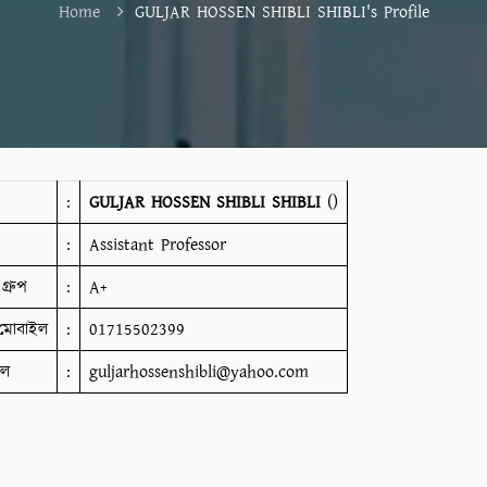
Home
GULJAR HOSSEN SHIBLI SHIBLI's Profile
:
GULJAR HOSSEN SHIBLI SHIBLI
()
:
Assistant Professor
গ্রুপ
:
A+
মোবাইল
:
01715502399
ইল
:
guljarhossenshibli@yahoo.com