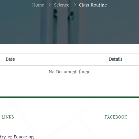
Home
Science
Class Routine
Date
Details
No Document found
 LINKS
FACEBOOK
try of Education