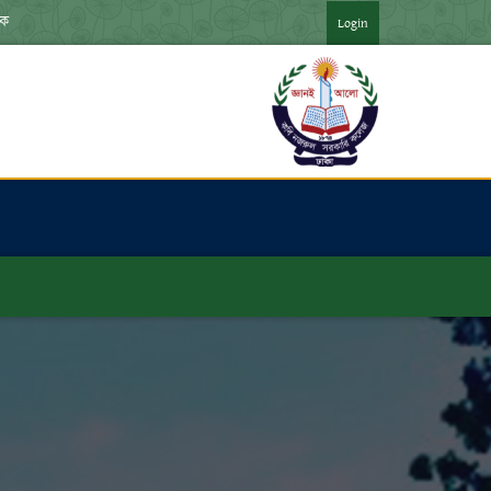
িক ব্যবহারিক পরীক্ষার রুটিন ***
Login
অনার্স ৪র্থ বর্ষ পরীক্ষার ফরমপূরণের বিজ্ঞপ্তি ***
অভ্যুত্থান দিবস -২০২৬ উপলক্ষে  আলোচনা সভা আয়োজন করা হয়েছে ***
ভ্যুত্থান দিবস -২০২৬ উপলক্ষে  রচনা, কবিতা আবৃত্তি এবং  চিত্রাংকন প্রতিযোগিতা আয়ো
েণির একাডেমিক ক্যালেন্ডার (শিক্ষাবর্ষ:২০২৫-২৬) ***