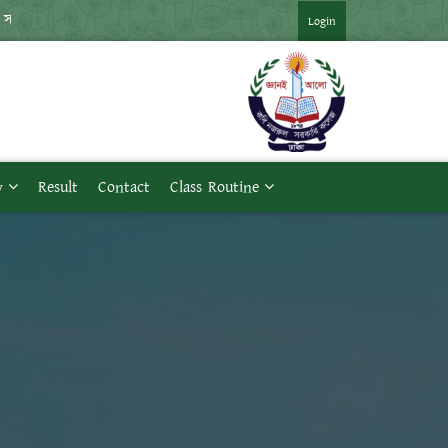
া আয়োজন করা হয়েছে ***
*** জুলাই গণঅভ্যুত্থান দিবস -২০২৬ উপলক্ষে 
Login
y
Result
Contact
Class Routine