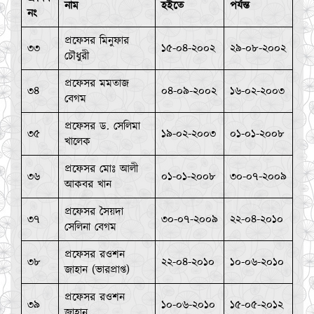
নাম
হইতে
পর্যন্ত
নং
প্রফেসর মিনুফার
৩৩
১৫-০৪-২০০২
২৯-০৮-২০০২
চৌধুরী
প্রফেসর মমতাজ
৩৪
০৪-০৯-২০০২
১৬-০২-২০০৩
বেগম
প্রফেসর ড. সেলিমা
৩৫
১৯-০২-২০০৩
০১-০১-২০০৮
খালেক
প্রফেসর মোঃ আলী
৩৬
০১-০১-২০০৮
৩০-০৭-২০০৯
আকবর খান
প্রফেসর সৈয়দা
৩৭
৩০-০৭-২০০৯
২২-০৪-২০১০
সেলিনা বেগম
প্রফেসর রওশন
৩৮
২২-০৪-২০১০
১০-০৬-২০১০
জাহান (ভারপ্রাপ্ত)
প্রফেসর রওশন
৩৯
১০-০৬-২০১০
১৫-০৫-২০১২
জাহান