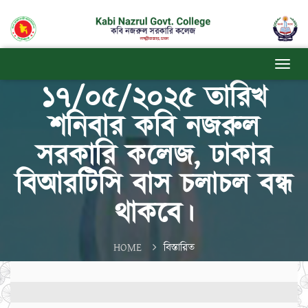
অনিবার্য কারণবশত
১৭/০৫/২০২৫ তারিখ
শনিবার কবি নজরুল
সরকারি কলেজ, ঢাকার
বিআরটিসি বাস চলাচল বন্ধ
থাকবে।
HOME
বিস্তারিত