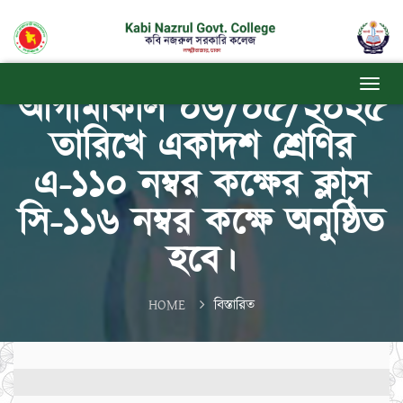
আগামীকাল ০৬/০৫/২০২৫
তারিখে একাদশ শ্রেণির
এ-১১০ নম্বর কক্ষের ক্লাস
সি-১১৬ নম্বর কক্ষে অনুষ্ঠিত
হবে।
HOME
বিস্তারিত