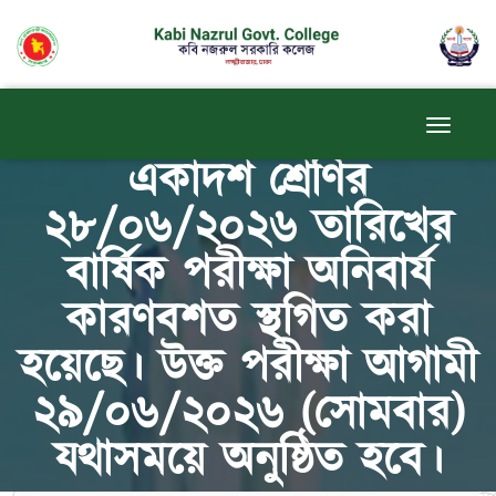
একাদশ শ্রেণির
২৮/০৬/২০২৬ তারিখের
বার্ষিক পরীক্ষা অনিবার্য
কারণবশত স্থগিত করা
হয়েছে। উক্ত পরীক্ষা আগামী
২৯/০৬/২০২৬ (সোমবার)
যথাসময়ে অনুষ্ঠিত হবে।