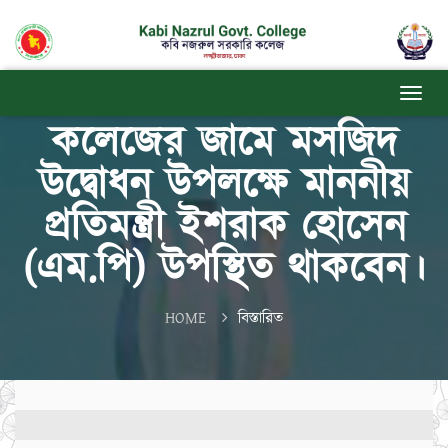
কলেজের জামে মসজিদ
উদ্বোধন উপলক্ষে মাননীয়
প্রতিমন্ত্রী ইশরাক হোসেন
(এম.পি) উপস্থিত থাকবেন।
HOME
বিস্তারিত