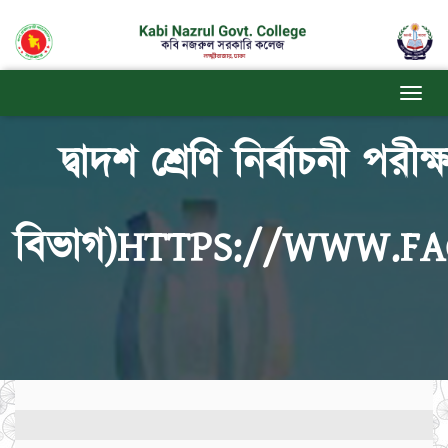
দ্বাদশ শ্রেণি নির্বাচনী পরী
বিভাগ)HTTPS://WWW.F