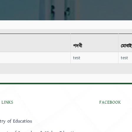
পদবী
মোবা
test
test
 LINKS
FACEBOOK
try of Education