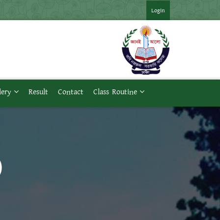
*** ২০২৪ সনের অনার্স ৪র্থ বর্ষ পরীক্ষার ফরমপূরণের বিজ্ঞপ্তি ***
***
Login
lery
Result
Contact
Class Routine
)